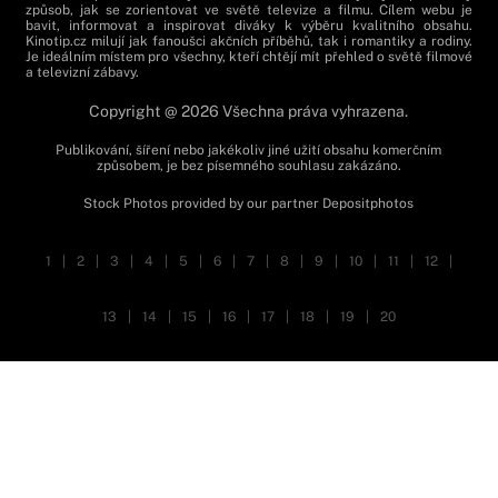
způsob, jak se zorientovat ve světě televize a filmu. Cílem webu je
bavit, informovat a inspirovat diváky k výběru kvalitního obsahu.
Kinotip.cz milují jak fanoušci akčních příběhů, tak i romantiky a rodiny.
Je ideálním místem pro všechny, kteří chtějí mít přehled o světě filmové
a televizní zábavy.
Copyright @ 2026 Všechna práva vyhrazena.
Publikování, šíření nebo jakékoliv jiné užití obsahu komerčním
způsobem, je bez písemného souhlasu zakázáno.
Stock Photos provided by our partner
Depositphotos
1
|
2
|
3
|
4
|
5
|
6
|
7
|
8
|
9
|
10
|
11
|
12
|
13
|
14
|
15
|
16
|
17
|
18
|
19
|
20