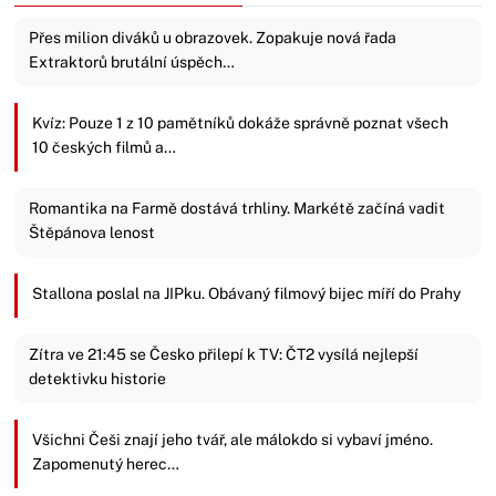
Přes milion diváků u obrazovek. Zopakuje nová řada
Extraktorů brutální úspěch…
Kvíz: Pouze 1 z 10 pamětníků dokáže správně poznat všech
10 českých filmů a…
Romantika na Farmě dostává trhliny. Markétě začíná vadit
Štěpánova lenost
Stallona poslal na JIPku. Obávaný filmový bijec míří do Prahy
Zítra ve 21:45 se Česko přilepí k TV: ČT2 vysílá nejlepší
detektivku historie
Všichni Češi znají jeho tvář, ale málokdo si vybaví jméno.
Zapomenutý herec…