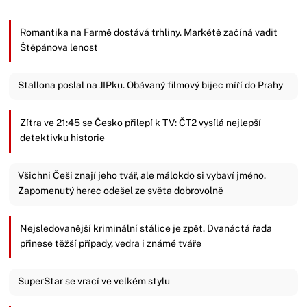
Romantika na Farmě dostává trhliny. Markétě začíná vadit
Štěpánova lenost
Stallona poslal na JIPku. Obávaný filmový bijec míří do Prahy
Zítra ve 21:45 se Česko přilepí k TV: ČT2 vysílá nejlepší
detektivku historie
Všichni Češi znají jeho tvář, ale málokdo si vybaví jméno.
Zapomenutý herec odešel ze světa dobrovolně
Nejsledovanější kriminální stálice je zpět. Dvanáctá řada
přinese těžší případy, vedra i známé tváře
SuperStar se vrací ve velkém stylu