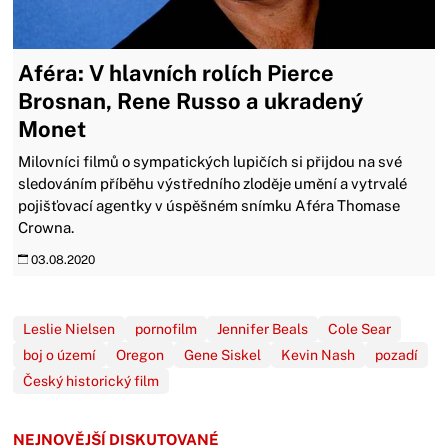
Aféra: V hlavních rolích Pierce
Brosnan, Rene Russo a ukradený
Monet
Milovníci filmů o sympatických lupičích si přijdou na své
sledováním příběhu výstředního zloděje umění a vytrvalé
pojišťovací agentky v úspěšném snímku Aféra Thomase
Crowna.
03.08.2020
Leslie Nielsen
pornofilm
Jennifer Beals
Cole Sear
boj o území
Oregon
Gene Siskel
Kevin Nash
pozadí
Český historický film
NEJNOVĚJŠÍ DISKUTOVANÉ