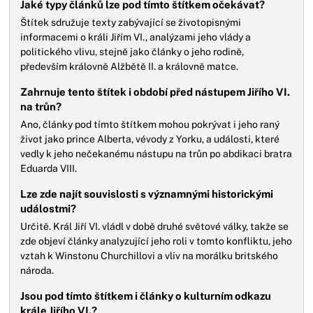
Jaké typy článků lze pod tímto štítkem očekávat?
Štítek sdružuje texty zabývající se životopisnými
informacemi o králi Jiřím VI., analýzami jeho vlády a
politického vlivu, stejně jako články o jeho rodině,
především královně Alžbětě II. a královně matce.
Zahrnuje tento štítek i období před nástupem Jiřího VI.
na trůn?
Ano, články pod tímto štítkem mohou pokrývat i jeho raný
život jako prince Alberta, vévody z Yorku, a události, které
vedly k jeho nečekanému nástupu na trůn po abdikaci bratra
Eduarda VIII.
Lze zde najít souvislosti s významnými historickými
událostmi?
Určitě. Král Jiří VI. vládl v době druhé světové války, takže se
zde objeví články analyzující jeho roli v tomto konfliktu, jeho
vztah k Winstonu Churchillovi a vliv na morálku britského
národa.
Jsou pod tímto štítkem i články o kulturním odkazu
krále Jiřího VI.?