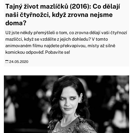
Tajný život mazlíčků (2016): Co dělají
naši čtyřnožci, když zrovna nejsme
doma?
Už jste někdy přemýšleli o tom, co zrovna dělají vaši čtyřnozí
mazlíčci, když se vzdálíte z jejich dohledu? V tomto
animovaném filmu najdete překvapivou, místy až silně
komickou odpověď. Pobavíte se!
24.05.2020