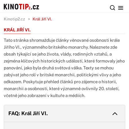
Kinotip2.cz
Král Jiří VI.
KRÁL JIŘÍ VI.
Tato stránka shromažďuje články věnované osobnosti krále
Jiřího VI., významného britského monarchy. Naleznete zde
obsah týkající se jeho života, vlády, rodinných vztahů, a
zejména klíčových historických událostí, které formovaly jeho
panování, jako byla druhá světová válka. Texty se mohou
zabývat jeho rolí v britské monarchii, politickými vlivy a jeho
odkazem. Poskytuje přehled článků pro zájemce o historii,
monarchii a osobnosti, které významně ovlivnily 20. století,
včetně jeho zobrazení v kultuře a médiích.
FAQ: Král Jiří VI.