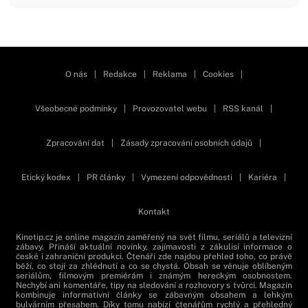
Zavřít reklamu
O nás
|
Redakce
|
Reklama
|
Cookies
|
Všeobecné podmínky
|
Provozovatel webu
|
RSS kanál
|
Zpracování dat
|
Zásady zpracování osobních údajů
|
Etický kodex
|
PR články
|
Vymezení odpovědnosti
|
Kariéra
|
Kontakt
Kinotip.cz je online magazín zaměřený na svět filmu, seriálů a televizní
zábavy. Přináší aktuální novinky, zajímavosti z zákulisí informace o
české i zahraniční produkci. Čtenáři zde najdou přehled toho, co právě
běží, co stojí za zhlédnutí a co se chystá. Obsah se věnuje oblíbeným
seriálům, filmovým premiérám i známým hereckým osobnostem.
Nechybí ani komentáře, tipy na sledování a rozhovory s tvůrci. Magazín
kombinuje informativní články se zábavným obsahem a lehkým
bulvárním přesahem. Díky tomu nabízí čtenářům rychlý a přehledný