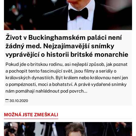
Život v Buckinghamském paláci není
žádný med. Nejzajímavější snímky
vyprávějící o historii britské monarchie
Pokud jde o britskou rodinu, asi nejlepší způsob, jak poznat
a pochopit tento fascinující svět, jsou filmy a seriály o
královských dynastiích. Být králem nebo královnou není jen
o pompéznosti, moci a bohatství. A právě vydařené snímky
nám pomáhají nahlédnout pod povrch...
30.10.2020
MOŽNÁ JSTE ZMEŠKALI