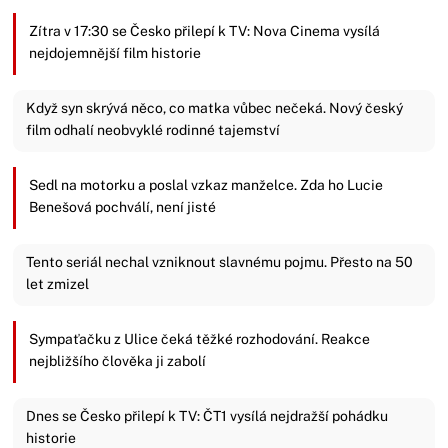
Zítra v 17:30 se Česko přilepí k TV: Nova Cinema vysílá
nejdojemnější film historie
Když syn skrývá něco, co matka vůbec nečeká. Nový český
film odhalí neobvyklé rodinné tajemství
Sedl na motorku a poslal vzkaz manželce. Zda ho Lucie
Benešová pochválí, není jisté
Tento seriál nechal vzniknout slavnému pojmu. Přesto na 50
let zmizel
Sympaťačku z Ulice čeká těžké rozhodování. Reakce
nejbližšího člověka ji zabolí
Dnes se Česko přilepí k TV: ČT1 vysílá nejdražší pohádku
historie