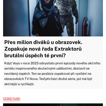
Přes milion diváků u obrazovek.
Zopakuje nová řada Extraktorů
brutální úspěch té první?
Když Voyo v roce 2023 odvysílalo první epizody nového akčního
seriálu inspirovaného skutečnými událostmi, dostavil se
nevídaný úspěch. Ten se posléze zopakoval při vysílání na
obrazovkách TV Nova. Teď přichází druhá série, jež má být
akčnější a rychlejší.
ČESKÉ FILMY